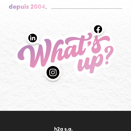
depuis 2004
.
What's up?
Les actualités de l'agence h2a
h2a s.a.