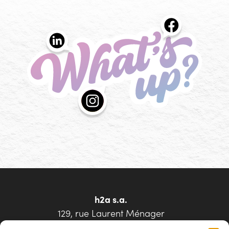
What's up?
Les actualités de l'agence h2a
h2a s.a.
12‌9, r‌ue Laure‌nt Ména‌ger
L-21‌43 Luxembourg