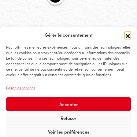
What's up?
Les actualités de l'agence h2a
Gérer le consentement
Pour offrir les meilleures expériences, nous utilisons des technologies telles
que les cookies pour stocker et/ou accéder aux informations des appareils.
Le fait de consentir à ces technologies nous permettra de traiter des
h2a s.a.
données telles que le comportement de navigation ou les ID uniques sur
ce site. Le fait de ne pas consentir ou de retirer son consentement peut
12‌9, r‌ue Laure‌nt Ména‌ger
avoir un effet négatif sur certaines caractéristiques et fonctions.
L-21‌43 Luxembourg
Gérer les services
info@h2a.lu
+352 26 36 64-1
Accepter
Refuser
Voir les préférences