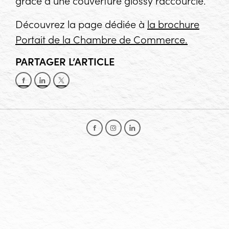
grâce à une couverture
glossy
raccourcie.
Découvrez la page dédiée à
la brochure
Portait de la Chambre de Commerce.
PARTAGER L’ARTICLE
Partager sur Facebook
Partager sur LinkedIn
Partager sur X
Facebook
Instagram
LinkedIn