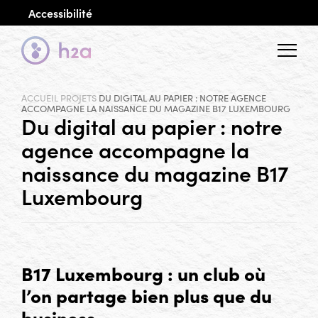
Accessibilité
Menu
ACCUEIL
PROJETS
DU DIGITAL AU PAPIER : NOTRE AGENCE
ACCOMPAGNE LA NAISSANCE DU MAGAZINE B17 LUXEMBOURG
Du digital au papier : notre
agence accompagne la
naissance du magazine B17
Luxembourg
B17 Luxembourg : un club où
l’on partage bien plus que du
business