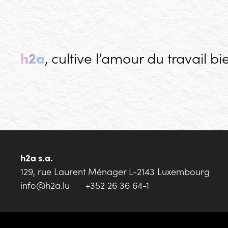
h2a
, cultive l’amour du travail bi
h2a s.a.
12‌9, r‌ue Laure‌nt Ména‌ger
L-21‌43 Luxembourg
info@h2a.lu
+352 26 36 64-1