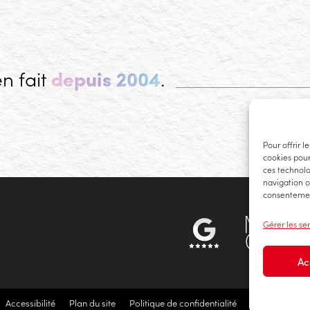
en fait
depuis 2004
.
Pour offrir l
cookies pour
ces technolo
navigation ou
consentement
Gérer les se
Ac
Accessibilité
Plan du site
Politique de confidentialité
Politique de c