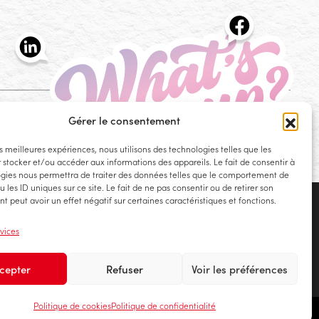
Gérer le consentement
es meilleures expériences, nous utilisons des technologies telles que les
What's up?
Les actualités de l'agence h2a
 stocker et/ou accéder aux informations des appareils. Le fait de consentir à
gies nous permettra de traiter des données telles que le comportement de
 les ID uniques sur ce site. Le fait de ne pas consentir ou de retirer son
 peut avoir un effet négatif sur certaines caractéristiques et fonctions.
rvices
cepter
Refuser
Voir les préférences
Politique de cookies
Politique de confidentialité
ookies
Recette de la politique des Cookies
Gérer le consentement