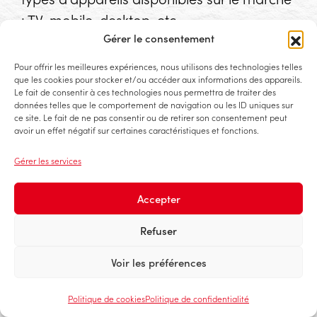
: TV, mobile, desktop, etc.
Gérer le consentement
10. Vous n’êtes pas seuls !
Pour offrir les meilleures expériences, nous utilisons des technologies telles
Vous êtes convaincus et souhaitez lancer
que les cookies pour stocker et/ou accéder aux informations des appareils.
Le fait de consentir à ces technologies nous permettra de traiter des
des campagnes Google Ads ?
données telles que le comportement de navigation ou les ID uniques sur
ce site. Le fait de ne pas consentir ou de retirer son consentement peut
avoir un effet négatif sur certaines caractéristiques et fonctions.
PARTAGER L’ARTICLE
Gérer les services
Partager sur Facebook
Partager sur LinkedIn
Partager sur X
Accepter
Contactez-nous pour lancer vos
Refuser
campagnes !
Voir les préférences
Et pour ne rien louper de nos actualités,
suivez-nous sur les réseaux
Politique de cookies
Politique de confidentialité