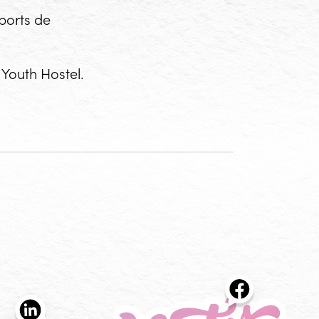
ports de
u
Youth Hostel
.