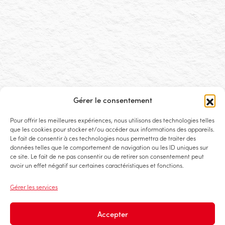
h2a s.a.
12‌9, r‌ue Laure‌nt Ména‌ger
L-21‌43 Luxembourg
Gérer le consentement
info@h2a.lu
+352 26 36 64-1
Pour offrir les meilleures expériences, nous utilisons des technologies telles
que les cookies pour stocker et/ou accéder aux informations des appareils.
Le fait de consentir à ces technologies nous permettra de traiter des
données telles que le comportement de navigation ou les ID uniques sur
ce site. Le fait de ne pas consentir ou de retirer son consentement peut
avoir un effet négatif sur certaines caractéristiques et fonctions.
Gérer les services
Accepter
Accessibilité