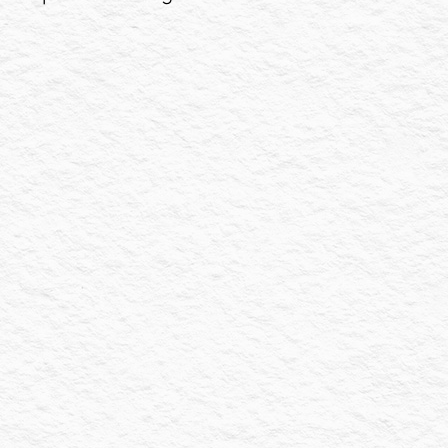
PARTAGER L’ARTICLE
Partager sur Facebook
Partager sur LinkedIn
Partager sur X
Et pour ne rien louper de nos
actualités, suivez-nous sur les
réseaux
Si vous souhaitez optimiser votre présence
en ligne ou débuter sur le web, vous
pouvez nous contacter, notre équipe
pourra vous conseiller rapidement sur le
sujet.
Facebook
Instagram
LinkedIn